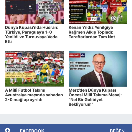
Dünya Kupası’nda Hüsran:
Kenan Yıldız Yenilgiye
Türkiye, Paraguay’a 1-0
Rağmen Alkış Topladı:
Yenildi ve Turnuvaya Veda
Taraftarlardan Tam Not
Etti
A Millî Futbol Takımı,
Merz’den Dünya Kupası
Avustralya maçında sahadan
Öncesi Milli Takıma Mesaj:
2-0 mağlup ayrıldı
“Net Bir Galibiyet
Bekliyorum”
FACEBOOK
BEĞEN