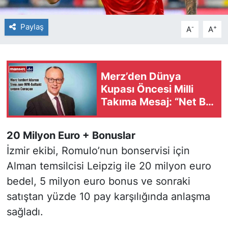
Paylaş
-
+
A
A
Merz’den Dünya
Kupası Öncesi Milli
Takıma Mesaj: “Net Bir
Galibiyet Bekliyorum”
20 Milyon Euro + Bonuslar
İzmir ekibi, Romulo’nun bonservisi için
Alman temsilcisi Leipzig ile 20 milyon euro
bedel, 5 milyon euro bonus ve sonraki
satıştan yüzde 10 pay karşılığında anlaşma
sağladı.