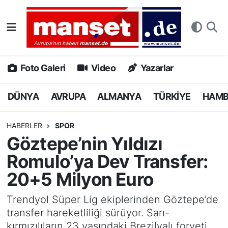
DÜNYA
Nöbetçi Eczaneler
AVRUPA
Hava Durumu
Foto Galeri
Video
Yazarlar
ALMANYA
Namaz Vakitleri
DÜNYA
AVRUPA
ALMANYA
TÜRKİYE
HAM
TÜRKİYE
Trafik Durumu
HABERLER
SPOR
Göztepe’nin Yıldızı
HAMBURG
Puan Durumu ve Fikstür
Romulo’ya Dev Transfer:
SPOR
Tüm Manşetler
20+5 Milyon Euro
DEUTSCH
Son Dakika Haberleri
Trendyol Süper Lig ekiplerinden Göztepe’de
transfer hareketliliği sürüyor. Sarı-
EKONOMİ
Haber Arşivi
kırmızılıların 23 yaşındaki Brezilyalı forveti