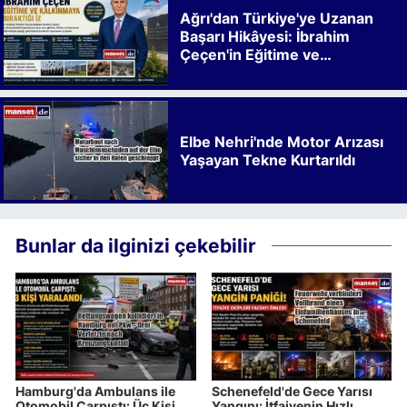
Ağrı'dan Türkiye'ye Uzanan
Başarı Hikâyesi: İbrahim
Çeçen'in Eğitime ve
Kalkınmaya Bıraktığı İz
Elbe Nehri'nde Motor Arızası
Yaşayan Tekne Kurtarıldı
Bunlar da ilginizi çekebilir
Hamburg'da Ambulans ile
Schenefeld'de Gece Yarısı
Otomobil Çarpıştı: Üç Kişi
Yangını: İtfaiyenin Hızlı