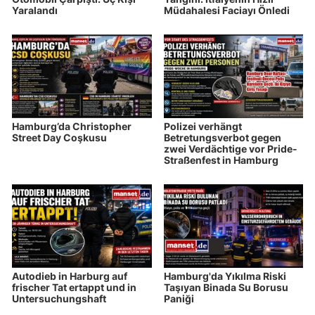
Yaralandı
Müdahalesi Faciayı Önledi
Hamburg’da Christopher
Polizei verhängt
Street Day Coşkusu
Betretungsverbot gegen
zwei Verdächtige vor Pride-
Straßenfest in Hamburg
Autodieb in Harburg auf
Hamburg'da Yıkılma Riski
frischer Tat ertappt und in
Taşıyan Binada Su Borusu
Untersuchungshaft
Paniği