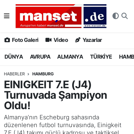
DÜNYA
Nöbetçi Eczaneler
AVRUPA
Hava Durumu
Foto Galeri
Video
Yazarlar
ALMANYA
Namaz Vakitleri
DÜNYA
AVRUPA
ALMANYA
TÜRKİYE
HAM
TÜRKİYE
Trafik Durumu
HABERLER
HAMBURG
EINIGKEIT 7.E (J4)
HAMBURG
Puan Durumu ve Fikstür
Turnuvada Şampiyon
SPOR
Tüm Manşetler
Oldu!
DEUTSCH
Son Dakika Haberleri
Almanya’nın Escheburg sahasında
düzenlenen futbol turnuvasında, Einigkeit
EKONOMİ
Haber Arşivi
7.E (J4) takımı güçlü kadrosu ve taktiksel