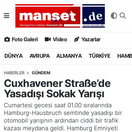
DÜNYA
Nöbetçi Eczaneler
AVRUPA
Hava Durumu
Foto Galeri
Video
Yazarlar
ALMANYA
Namaz Vakitleri
DÜNYA
AVRUPA
ALMANYA
TÜRKİYE
HAM
TÜRKİYE
Trafik Durumu
HABERLER
GÜNDEM
Cuxhavener Straße’de
HAMBURG
Puan Durumu ve Fikstür
Yasadışı Sokak Yarışı
SPOR
Tüm Manşetler
Cumartesi gecesi saat 01.00 sıralarında
Hamburg-Hausbruch semtinde yasadışı bir
DEUTSCH
Son Dakika Haberleri
otomobil yarışının ardından ciddi bir trafik
kazası meydana geldi. Hamburg Emniyeti
EKONOMİ
Haber Arşivi