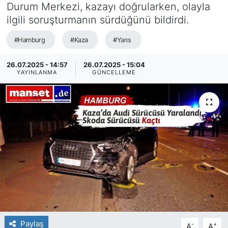
Durum Merkezi, kazayı doğrularken, olayla
SİYASET
ilgili soruşturmanın sürdüğünü bildirdi.
#Hamburg
#Kaza
#Yarıs
SAĞLIK
26.07.2025 - 14:57
26.07.2025 - 15:04
YAYINLANMA
GÜNCELLEME
Paylaş
-
+
A
A