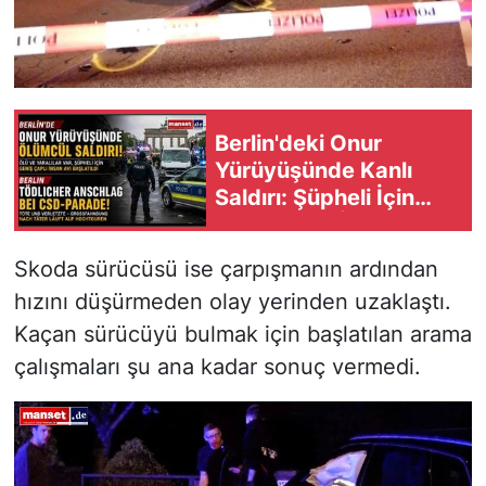
Berlin'deki Onur
Yürüyüşünde Kanlı
Saldırı: Şüpheli İçin
Geniş Çaplı İnsan Avı
Başlatıldı
Skoda sürücüsü ise çarpışmanın ardından
hızını düşürmeden olay yerinden uzaklaştı.
Kaçan sürücüyü bulmak için başlatılan arama
çalışmaları şu ana kadar sonuç vermedi.