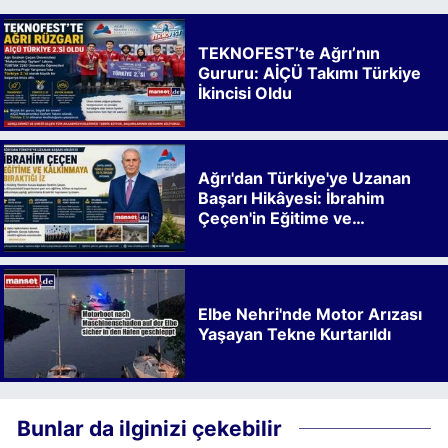
TEKNOFEST’te Ağrı’nın
Gururu: AİÇÜ Takımı Türkiye
İkincisi Oldu
Ağrı'dan Türkiye'ye Uzanan
Başarı Hikâyesi: İbrahim
Çeçen'in Eğitime ve
Kalkınmaya Bıraktığı İz
Elbe Nehri'nde Motor Arızası
Yaşayan Tekne Kurtarıldı
Bunlar da ilginizi çekebilir