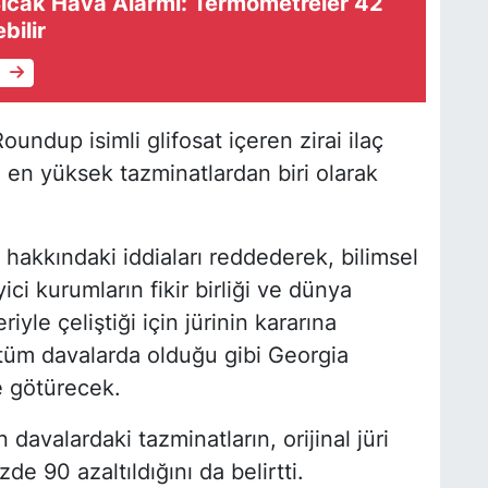
ıcak Hava Alarmı: Termometreler 42
bilir
e
oundup isimli glifosat içeren zirai ilaç
 en yüksek tazminatlardan biri olarak
 hakkındaki iddiaları reddederek, bilimsel
yici kurumların fikir birliği ve dünya
yle çeliştiği için jürinin kararına
er tüm davalarda olduğu gibi Georgia
e götürecek.
 davalardaki tazminatların, orijinal jüri
de 90 azaltıldığını da belirtti.