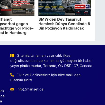
erhängt
BMW’den Dev Tasarruf
gsverbot gegen
Hamlesi: Dünya Genelinde 8
ächtige vor Pride-
Bin Pozisyon Kaldırılacak
est in Hamburg
Sitemiz tamamen yayıncılık ilkesi
doğrultusunda olup kar amacı gütmeyen bir haber
yayın platformudur, Toronto, ON D5E 1C7, Canada
Fikir ve Görüşleriniz için bize mail' den
ulaabilirsiniz!
info@manset.de
mak
 da
ca