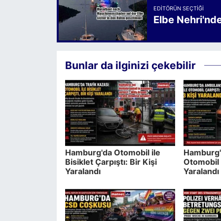
EDITÖRÜN SEÇTIĞI
Elbe Nehri'nd
Bunlar da ilginizi çekebilir
Hamburg'da Otomobil ile
Hamburg'
Bisiklet Çarpıştı: Bir Kişi
Otomobil 
Yaralandı
Yaralandı