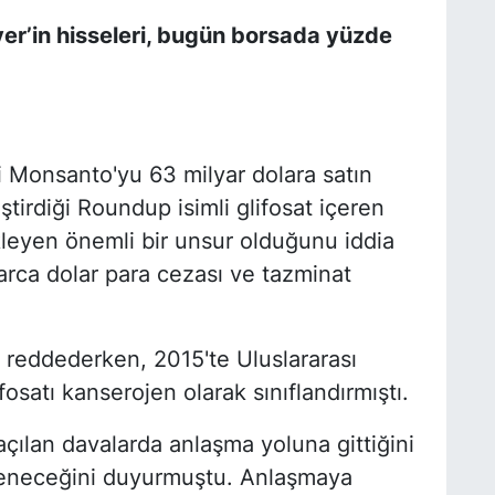
er’in hisseleri, bugün borsada yüzde
ti Monsanto'yu 63 milyar dolara satın
ştirdiği Roundup isimli glifosat içeren
kleyen önemli bir unsur olduğunu iddia
larca dolar para cezası ve tazminat
rı reddederken, 2015'te Uluslararası
fosatı kanserojen olarak sınıflandırmıştı.
ılan davalarda anlaşma yoluna gittiğini
ödeneceğini duyurmuştu. Anlaşmaya