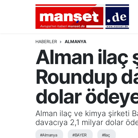
DÜNYA
Nöbetçi Eczaneler
AVRUPA
Hava Durumu
HABERLER
ALMANYA
Alman ilaç 
ALMANYA
Namaz Vakitleri
Roundup dav
TÜRKİYE
Trafik Durumu
HAMBURG
Puan Durumu ve Fikstür
dolar ödey
SPOR
Tüm Manşetler
Alman ilaç ve kimya şirketi B
DEUTSCH
Son Dakika Haberleri
davacıya 2,1 milyar dolar ö
EKONOMİ
Haber Arşivi
#Almanya
#BAYER
#Ilaç