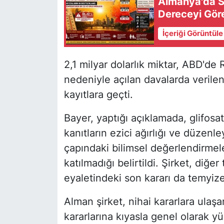
Almanya'da S
Dereceyi Göre
İçeriği Görüntül
2,1 milyar dolarlık miktar, ABD'de R
nedeniyle açılan davalarda verilen
kayıtlara geçti.
Bayer, yaptığı açıklamada, glifosat
kanıtların ezici ağırlığı ve düzenle
çapındaki bilimsel değerlendirmeleri
katılmadığı belirtildi. Şirket, diğ
eyaletindeki son kararı da temyiz
Alman şirket, nihai kararlara ulaşan
kararlarına kıyasla genel olarak yüz