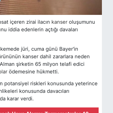
sat içeren zirai ilacın
kanser
oluşumunu
nu iddia edenlerin açtığı davaları
kemede jüri, cuma günü Bayer'in
ürününün kanser dahil zararlara neden
lman şirketin 65 milyon telafi edici
olar
ödemesine hükmetti.
ın potansiyel riskleri konusunda yeterince
hlikeleri konusunda davacıları
a karar verdi.