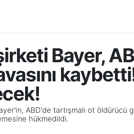
şirketi Bayer, A
asını kaybetti!
ecek!
ayer’in, ABD'de tartışmalı ot öldürücü g
demesine hükmedildi.