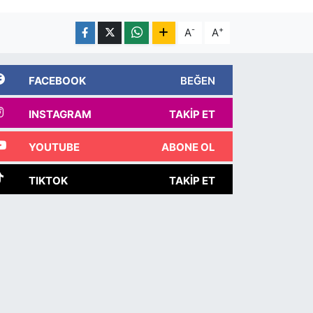
-
+
A
A
FACEBOOK
BEĞEN
INSTAGRAM
TAKIP ET
YOUTUBE
ABONE OL
TIKTOK
TAKIP ET