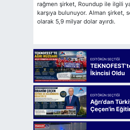
rağmen şirket, Roundup ile ilgili 
karşıya bulunuyor. Alman şirket, s
olarak 5,9 milyar dolar ayırdı.
EDITÖRÜN SEÇTIĞI
TEKNOFEST’te 
İkincisi Oldu
EDITÖRÜN SEÇTIĞI
Ağrı'dan Türk
Çeçen'in Eğiti